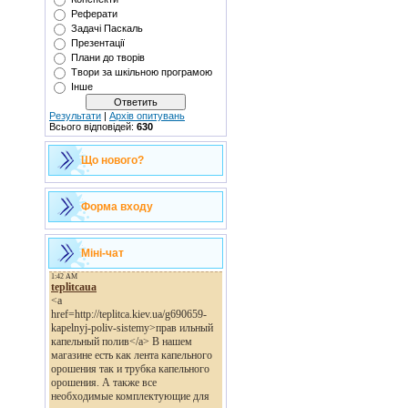
Реферати
Задачі Паскаль
Презентації
Плани до творів
Твори за шкільною програмою
Інше
Результати
|
Архів опитувань
Всього відповідей:
630
Що нового?
Форма входу
Міні-чат