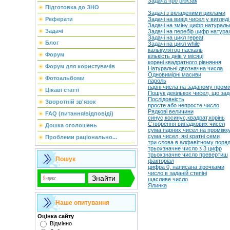
Задача про рюкзак
Підготовка до ЗНО
Задачі з вкладеними циклами
Реферати
Задачі на вивід чисел у вигляді
Задачі на зміну цифр натураль
Задачі
Задачі на перебір цифр натура
Задачі на цикл repeat
Блог
Задачі на цикл while
калькулятор паскаль
Форум
кількість днів у місяці
корені квадратного рівняння
Форум для користувачів
Натуральні двозначна числа
Одновимірні масиви
Фотоальбоми
пароль
парні числа на заданому промі
Цікаві статті
Пошук декількох чисел, що зад
Послідовність
Зворотній зв'язок
просте або непросте число
Рядкові величини
FAQ (питання/відповіді)
синус,косинус,квадрат,корінь
Створення випадкових чисел
Дошка оголошень
сума парних чисел на проміжку 
сума чисел, які кратні семи
Проблеми раціонально...
три слова в алфавітному поря
трьохзначне число з 3 цифр
трьохзначне число превертиш
Пошук
факторіал
цифра 0, написана зірочками
число в заданій степіні
щасливе число
Ялинка
Наше опитування
Оцінка сайту
Відмінно