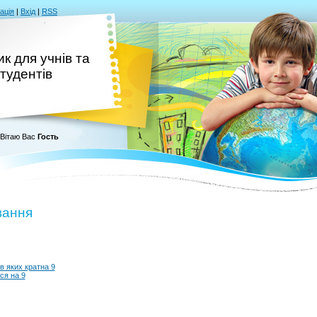
ація
|
Вхід
|
RSS
к для учнів та
тудентів
Вітаю Вас
Гость
вання
в яких кратна 9
ся на 9