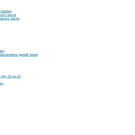
 таблиці
ного числа
льного числа
жку
овольняють деякій умові
від -10 до 10
дку