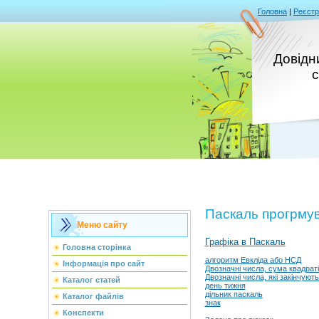
Головна
|
Реєстр
Довідни
с
Паскаль прогрму
Меню сайту
Графіка в Паскаль
Головна сторінка
алгоритм Евкліда або НСД
Інформація про сайт
Двозначні числа, сума квадраті
Двозначні числа, які закінчують
Каталог статей
день тижня
дільник паскаль
Каталог файлів
знак
Конспекти