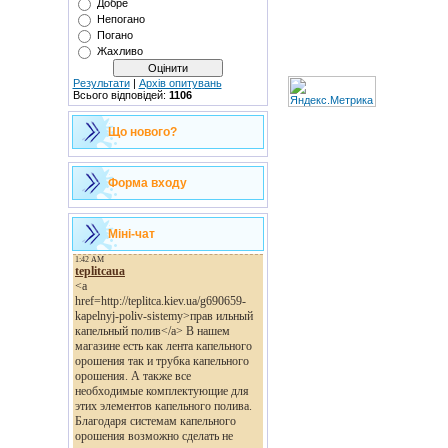
Добре
Непогано
Погано
Жахливо
Результати
|
Архів опитувань
Всього відповідей:
1106
Що нового?
Форма входу
Міні-чат