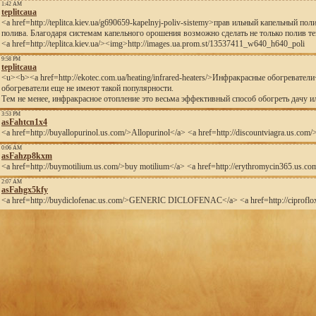
1:42 AM
teplitcaua
<a href=http://teplitca.kiev.ua/g690659-kapelnyj-poliv-sistemy>прав ильный капельный
полива. Благодаря системам капельного орошения возможно сделать не только полив т
<a href=http://teplitca.kiev.ua/><img>http://images.ua.prom.st/13537411_w640_h640_poli
9:58 PM
teplitcaua
<u><b><a href=http://ekotec.com.ua/heating/infrared-heaters/>Инфракрасные обогреват
обогреватели еще не имеют такой популярности.
Тем не менее, инфракрасное отопление это весьма эффективный способ обогреть дачу 
3:53 PM
asFahtcn1x4
<a href=http://buyallopurinol.us.com/>Allopurinol</a> <a href=http://discountviagra.us.co
0:06 AM
asFahzp8kxm
<a href=http://buymotilium.us.com/>buy motilium</a> <a href=http://erythromycin365.us.com
2:07 AM
asFahgx5kfy
<a href=http://buydiclofenac.us.com/>GENERIC DICLOFENAC</a> <a href=http://ciproflox