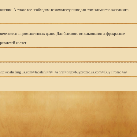
го орошения. А также все необходимые комплектующие для этих элементов капельного
/a> применяется в промышленных целях. Для бытового использования инфракрасные
ревателей являет
tp://cialis5mg.us.com/>tadalafil</a> <a href=http://buyprozac.us.com/>Buy Prozac</a>