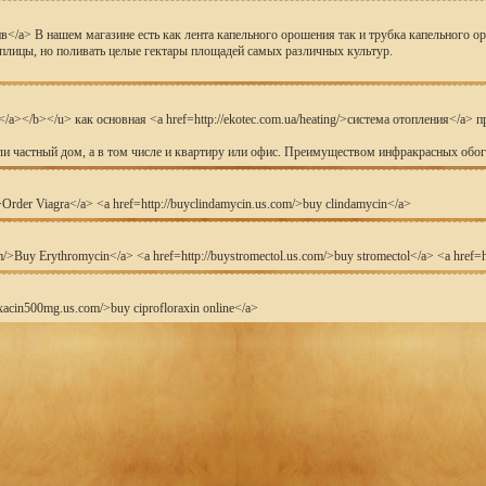
 полив</a> В нашем магазине есть как лента капельного орошения так и трубка капельно
еплицы, но поливать целые гектары площадей самых различных культур.
ели</a></b></u> как основная <a href=http://ekotec.com.ua/heating/>система отопления<
или частный дом, а в том числе и квартиру или офис. Преимуществом инфракрасных обог
m/>Order Viagra</a> <a href=http://buyclindamycin.us.com/>buy clindamycin</a>
/>Buy Erythromycin</a> <a href=http://buystromectol.us.com/>buy stromectol</a> <a href=ht
acin500mg.us.com/>buy ciprofloraxin online</a>