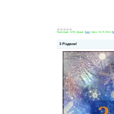
Переглядів:
1156
|
Додав:
Kate
|
Дата:
02.25.2014
|
К
З Різдвом!