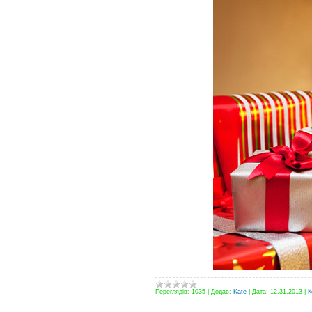
Переглядів:
1035
|
Додав:
Kate
|
Дата:
12.31.2013
|
К