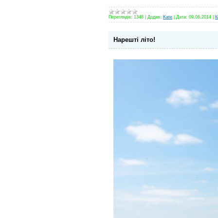
Переглядів:
1348
|
Додав:
Kate
|
Дата:
09.06.2014
|
К
Нарешті літо!