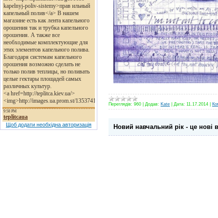
Переглядів:
960
|
Додав:
Kate
|
Дата:
11.17.2014
|
Ко
Щоб додати необхідна авторизація
Новий навчальний рік - це нові в