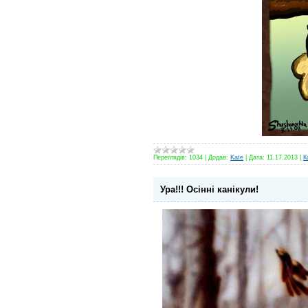
Переглядів:
1034
|
Додав:
Kate
|
Дата:
11.17.2013
|
К
Ура!!! Осінні канікули!