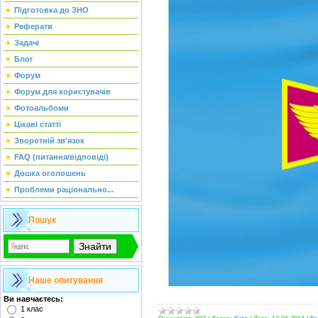
Підготовка до ЗНО
Реферати
Задачі
Блог
Форум
Форум для користувачів
Фотоальбоми
Цікаві статті
Зворотній зв'язок
FAQ (питання/відповіді)
Дошка оголошень
Проблеми раціонально...
Пошук
Наше опитування
Ви навчаєтесь:
1 клас