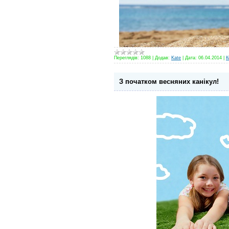
Переглядів:
1088
|
Додав:
Kate
|
Дата:
06.04.2014
|
К
З початком весняних канікул!