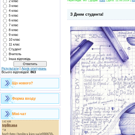
Переглядів:
987
|
Додав:
Kate
|
Дата:
12.06.2014
|
Ко
2 клас
3 клас
4 клас
З Днем студента!
5 клас
6 клас
7 клас
8 клас
9 клас
10 клас
11 клас
Студент
Вчитель
Інша відповідь
Результати
|
Архів опитувань
Всього відповідей:
863
Що нового?
Форма входу
Міні-чат