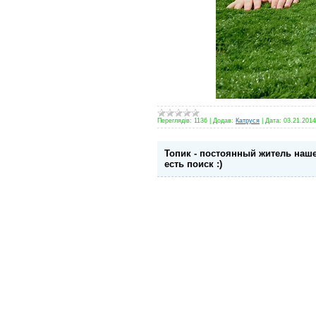
Переглядів:
1136
|
Додав:
Катруся
|
Дата:
03.21.2014
Топик - постоянный житель нашег
есть поиск :)