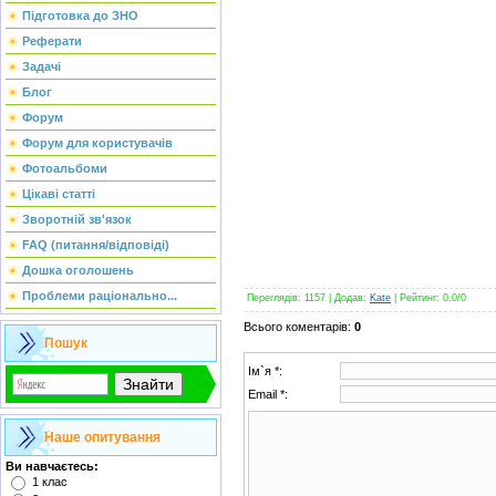
Підготовка до ЗНО
Реферати
Задачі
Блог
Форум
Форум для користувачів
Фотоальбоми
Цікаві статті
Зворотній зв'язок
FAQ (питання/відповіді)
Дошка оголошень
Проблеми раціонально...
Переглядів
: 1157 |
Додав
:
Kate
|
Рейтинг
:
0.0
/
0
Всього коментарів
:
0
Пошук
Ім`я *:
Email *:
Наше опитування
Ви навчаєтесь:
1 клас