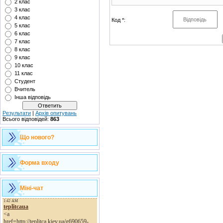
2 клас
3 клас
4 клас
Код *:
5 клас
6 клас
7 клас
8 клас
9 клас
10 клас
11 клас
Студент
Вчитель
Інша відповідь
Результати
|
Архів опитувань
Всього відповідей:
863
Що нового?
Форма входу
Міні-чат