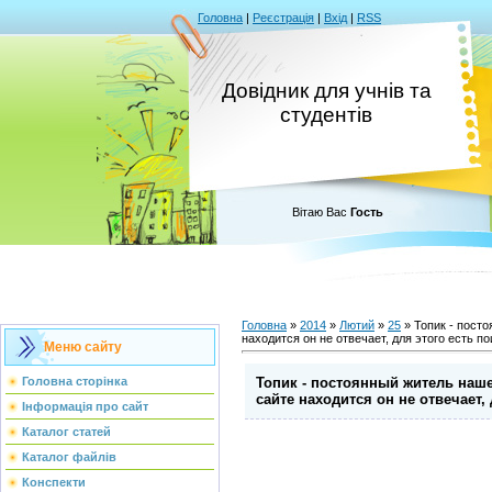
Головна
|
Реєстрація
|
Вхід
|
RSS
Довідник для учнів та
студентів
Вітаю Вас
Гость
Головна
»
2014
»
Лютий
»
25
» Топик - посто
находится он не отвечает, для этого есть пои
Меню сайту
Топик - постоянный житель нашег
Головна сторінка
сайте находится он не отвечает, 
Інформація про сайт
Каталог статей
Каталог файлів
Конспекти