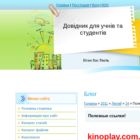
Головна
|
Реєстрація
|
Вхід
|
RSS
Довідник для учнів та
студентів
Вітаю Вас
Гость
Блог
Меню сайту
Головна
»
2011
»
Лютий
»
24
» Пол
Головна сторінка
Полезные ссылки!
Інформація про сайт
Каталог статей
Каталог файлів
kinoplay.com
Конспекти