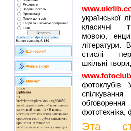
Реферати
www.ukrlib.c
Задачі Паскаль
Презентації
української л
Плани до творів
Твори за шкільною програмою
класичні т
Інше
мовою, енцик
Результати
|
Архів опитувань
Всього відповідей:
630
літератури. 
Що нового?
стислі пер
шкільні твори
Форма входу
www.fotoclub
Міні-чат
фотоклубів У
спілкуван
обговорен
фототехніка,
Эта ст