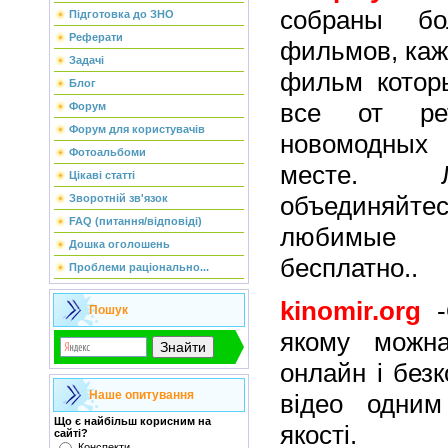
собраны бо
Підготовка до ЗНО
Реферати
фильмов, каж
Задачі
фильм которы
Блог
все от ре
Форум
Форум для користувачів
новомодных 
Фотоальбоми
месте. Л
Цікаві статті
объединяй
Зворотній зв'язок
FAQ (питання/відповіді)
любимые
Дошка оголошень
бесплатно..
Проблеми раціонально...
kinomir.org
-
Пошук
якому можн
онлайн і без
Наше опитування
відео одни
Що є найбільш корисним на
якості.
сайті?
Конспекти