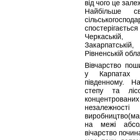
від чого це зале
Найбільше 
сільського
спостерігається 
Черкаській
Закарпатські
Рівненській обл
Вівчарство пош
у Карпатах 
південному. Н
степу та ліс
концентрован
незалежност
виробництво(май
на межі абсол
вічарство почин