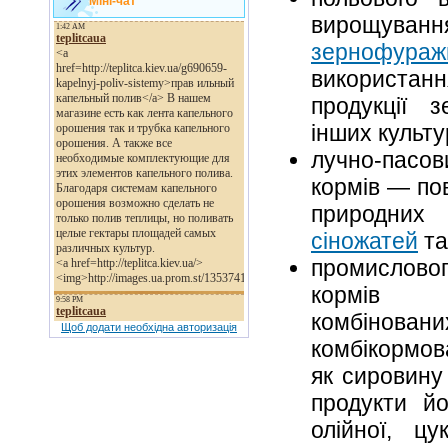
Міні-чат
вирощув
зернофураж
використанн
продукції з
інших культу
лучно-пас
кормів — по
природни
сіножатей
та
промисло
кормів 
комбінова
Щоб додати необхідна авторизація
комбікормова
як сировину
продукти йо
олійної, цу