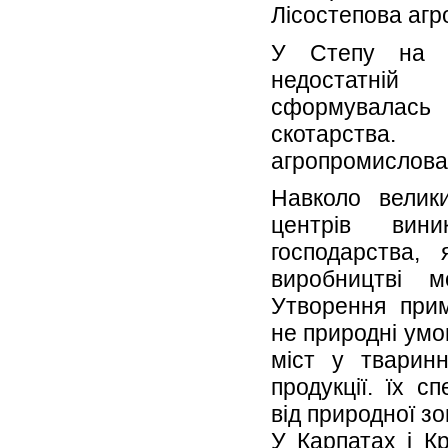
Лісостепова агр
У Степу на р
недостатн
сформувалась 
скотарств
агропромислова
Навколо велик
центрів вини
господарства, 
виробництві м
Утворення прим
не природні умо
міст у тваринн
продукції. їх с
від природної зо
У Карпатах і Кри