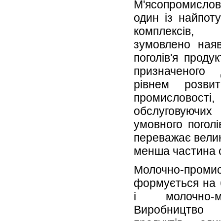
М'ясопромисло
один із найпот
комплексів,
зумовлено наяв
поголів'я проду
призначеного
рівнем розви
промисловос
обслуговуючих
умовного поголі
переважає велик
менша частина с
Молочно-про
формується на 
і молочно-м'
Виробництво