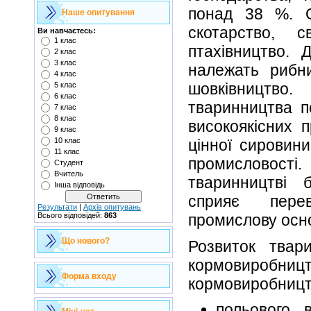
понад 38 %. О
Наше опитування
скотарство, св
Ви навчаєтесь:
1 клас
птахівництво. 
2 клас
3 клас
належать рибни
4 клас
шовківництво
5 клас
6 клас
тваринництва п
7 клас
8 клас
високоякісних 
9 клас
10 клас
цінної сировини
11 клас
промисловості
Студент
Вчитель
тваринництві 
Інша відповідь
сприяє пере
Результати
|
Архів опитувань
Всього відповідей:
863
промислову осно
Що нового?
Розвиток твар
кормовироб
Форма входу
кормовиробницт
польового 