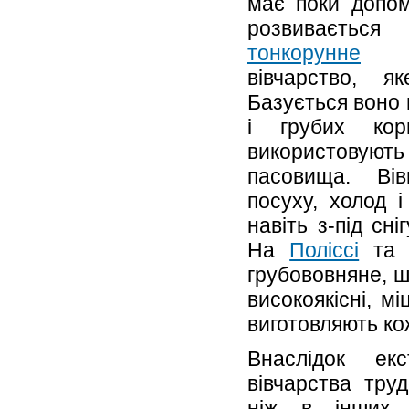
має поки допом
розвивається
тонкорунне
і 
вівчарство, я
Базується воно
і грубих кор
використову
пасовища. Ві
посуху, холод 
навіть з-під сн
На
Поліссі
та
грубововняне, ш
високоякісні, мі
виготовляють ко
Внаслідок екс
вівчарства тру
ніж в інших 