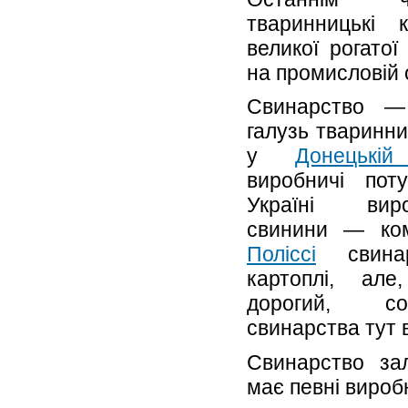
тваринницькі к
великої рогатої
на промисловій 
Свинарство —
галузь тваринни
у
Донецькій
виробничі пот
Україні вир
свинини — ко
Поліссі
свинар
картоплі, ал
дорогий, соб
свинарства тут в
Свинарство зал
має певні вироб