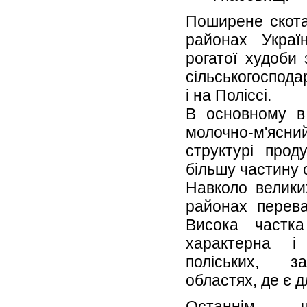
Поширене скота
районах Украї
рогатої худоби
сільськогоспода
і на Поліссі.
В основному в 
молочно-м'яс
структурі прод
більшу частину 
Навколо велики
районах перев
Висока частк
характерна і
поліських, за
областях, де є д
Останнім ч