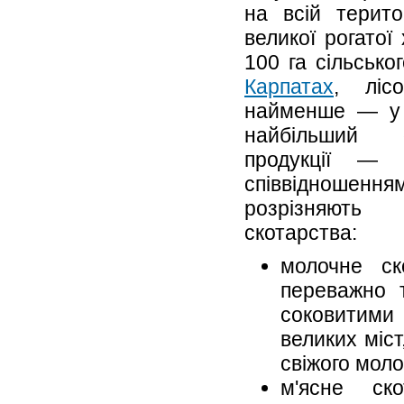
на всій терито
великої рогатої
100 га сільсько
Карпатах
, лі
найменше — у 
найбільший о
продукції — 
співвідношення
розрізняють
скотарства:
молочне ск
переважно 
соковитими
великих міст
свіжого моло
м'ясне ско