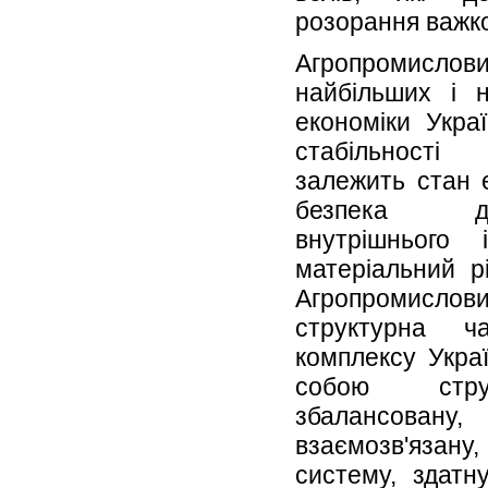
розорання важк
Агропромислов
найбільших i н
економіки Украї
стабільності
залежить стан 
безпека де
внутрішнього 
матеріальний р
Агропромислови
структурна ча
комплексу Укра
собою стру
збалансова
взаємозв'яза
систему, здатн