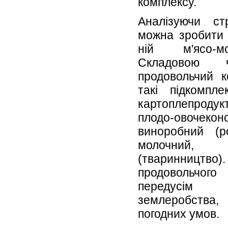
комплексу.
Аналізуючи ст
можна зробити 
ній м'ясо-мо
Складовою
продовольчий к
такі підкомпле
картоплепродук
плодо-овочеко
виноробний (ро
молочний,
(тваринництво
продовольчого
передусім
землеробства
погодних умов.