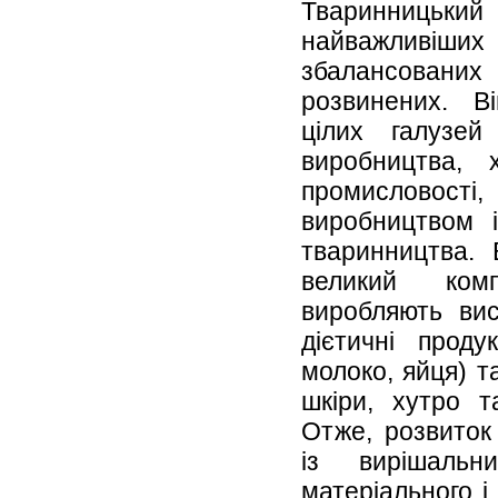
Тваринницьки
найважливіши
збалансова
розвинених. В
цілих галузей 
виробництва, 
промисловос
виробництвом і
тваринництва. 
великий ком
виробляють вис
дієтичні проду
молоко, яйця) т
шкіри, хутро т
Отже, розвиток
із вирішальн
матеріального і