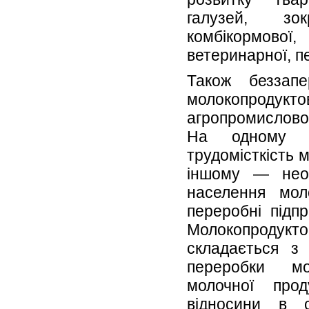
галузей, зок
комбікормо
ветеринарної, пе
Також беззап
молокопрод
агропромислово
На одному б
трудомісткість 
іншому — необ
населення мол
переробні підп
Молокопроду
складається з 
переробки мо
молочної прод
відносини в с