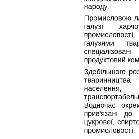
народу.
Промисловою ла
галузі харч
промисловості,
галузями тва
спеціалізов
продуктовий ком
Здебільшого роз
тваринництва
населен
транспортабе
Водночас окрем
прив'язані до 
цукрової, спирт
промисловості.