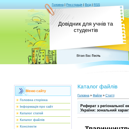
Головна
|
Реєстрація
|
Вхід
|
RSS
Довідник для учнів та
студентів
Вітаю Вас
Гость
Каталог файлів
Меню сайту
Головна
»
Файли
»
Статті
Головна сторінка
Реферат з регіональної е
Інформація про сайт
України: зональний харак
Каталог статей
Каталог файлів
Конспекти
Тваринництво