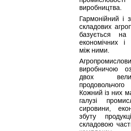
виробництва.
Гармонійний і 
складових агро
базується на 
економічних і 
між ними.
Агропромислови
виробничою о
двох велик
продовольчог
Кожний із них м
галузі проми
сировини, екон
збуту продук
складовою част