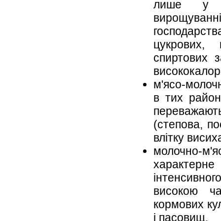
лише у с
вирощ
господарст
цукрових, 
спиртових з
висококалор
м'ясо-молоч
в тих район
переважають
(степова, п
влітку висих
молочно-
характе
інтенсивн
високою ч
кормових кул
і пасовищ.