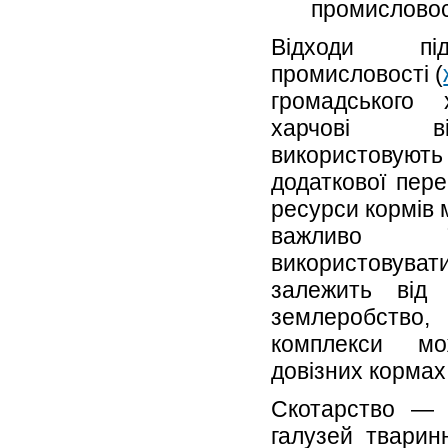
промисловос
Відходи під
промисловості (
громадського
харчові ві
використовують 
додаткової пере
ресурси кормів м
важливо ї
використовува
залежить від
землеробство, 
комплекси м
довізних кормах
Скотарство — 
галузей тварин