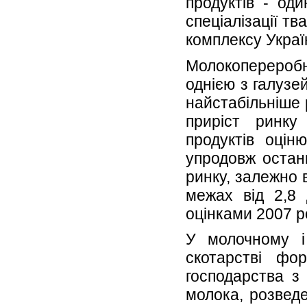
продуктів - од
спеціалізації т
комплексу Украї
Молокопереро
однією з галузе
найстабільніше
приріст ринк
продуктів оцін
упродовж останн
ринку, залежно в
межах від 2,8
оцінками 2007 р
У молочному 
скотарстві фор
господарства з
молока, розвед