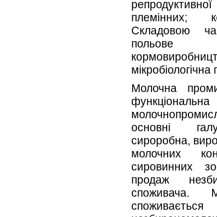
репродуктивно
племінних; к
Складовою ча
польове і
кормовиробни
мікробіологічна
Молочна пром
функціо
молочнопромис
основні галу
сироробна, виро
молочних ко
сировинних з
продаж незб
споживача.
споживає