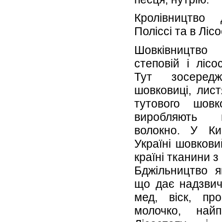
Кролівництво
Поліссі та в Лісо
Шовківництв
степовій і лісо
Тут зосеред
шовковиці, лист
тутового шовк
виробляють 
волокно. У К
Україні шовкови
країні тканини з
Бджільництво я
що дає надзвич
мед, віск, про
молочко, най