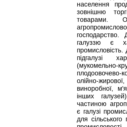
населення про
зовнішню тор
товарами. О
агропромислово
господарство.
галуззю є х
промисловість. 
підгалузі ха
(мукомельно-кру
плодоовочево-
олійно-жиров
виноробної, м'
інших галузей
частиною агроп
є галузі проми
для сільського 
промисловос