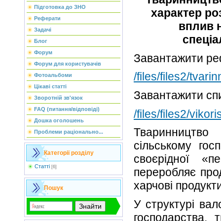
Підготовка до ЗНО
характер ро
Реферати
вплив 
Задачі
спеціа
Блог
Форум
Завантажити ре
Форум для користувачів
/files/files2/tvar
Фотоальбоми
Цікаві статті
Завантажити спи
Зворотній зв'язок
FAQ (питання/відповіді)
/files/files2/viko
Дошка оголошень
Тваринництво
Проблеми раціонально...
сільському гос
Категорії розділу
своєрідної «п
Статті
[6]
переробляє про
харчові продукти
Пошук
У структурі вало
господарства, 