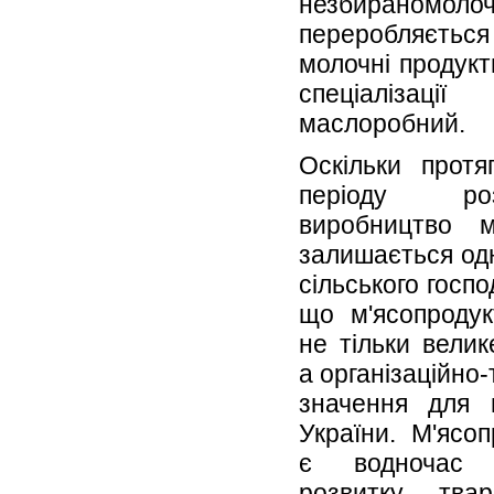
незбираномоло
переробляєть
молочні продук
спеціалізаці
маслоробний.
Оскільки протя
періоду роз
виробництво м
залишається одн
сільського госп
що м'ясопродук
не тільки велик
а організаційно-
значення для н
України. М'ясо
є водночас 
розвитку тва