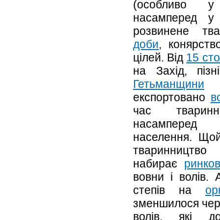
(особливо у
насамперед 
розвинене т
доби
, конярств
цілей. Від
15 сто
на Захід, пі
Гетьманщини
експортовано
в
час тваринн
насамперед 
населення. Що
тваринництв
набирає
ринков
вовни і волів.
степів на
ор
зменшилося чере
волів, які д