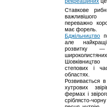
рекреаційних
це
Ставкове рибн
важливішого 
переважно коро
має форель.
Бджільництво
по
але найкра
розвитк
широколистяних 
Шовківництво
степових і ча
областях.
Розвивається в 
хутрових звір
фермах і звіро
сріблясто-чорну
песця, нутрію.