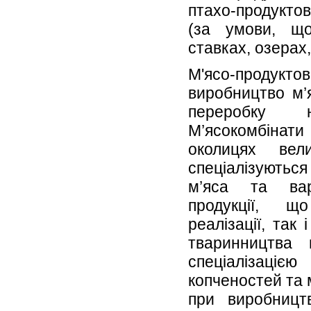
птахо-продукто
(за умови, щ
ставках, озерах
М'ясо-продукт
виробництво м’
переробку н
М’ясокомбіна
околицях вел
спеціалізуютьс
м’яса та вар
продукції, щ
реалізації, так
тваринництва
спеціалізац
копченостей та 
при виробництв