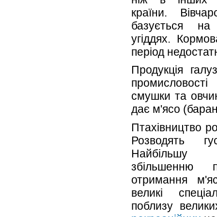
країни. Вівча
базується на
угіддях. Кормо
період недостат
Продукція галу
промисловості 
смушки та овчин
дає м'ясо (баран
Птахівництво ро
Розводять гу
Найбільшу 
збільшенню п
отримання м'я
великі спеціа
поблизу велики