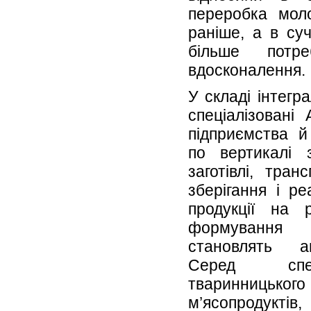
переробка мол
раніше, а в су
більше потр
вдосконалення.
У складі інтег
спеціалізовані
підприємства й 
по вертикалі 
заготівлі, тран
зберігання і ре
продукції на 
формування с
становлять а
Серед спец
тваринницького
м’ясопродуктів