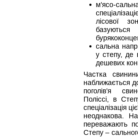
м'ясо-са
спеціаліза
лісової з
базуютьс
бурякоконцен
сальна напр
у степу, де
дешевих кон
Частка свинин
наближається д
поголів'я св
Поліссі, в Сте
спеціалізація ці
неоднакова. На
переважають по
Степу – сальног