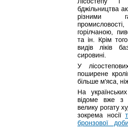
Лісостепу і 
бджільництва а
різними га
промисловост
горілчаною, пи
та ін. Крім тог
видів ліків б
сировині.
У лісостепови
поширене кролі
більше м'яса, ні
На українськи
відоме вже 
велику рогату х
зокрема носії
бронзової доб