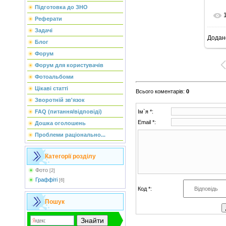
Підготовка до ЗНО
Реферати
Задачі
Додан
Блог
Форум
Форум для користувачів
Фотоальбоми
Цікаві статті
Всього коментарів
:
0
Зворотній зв'язок
FAQ (питання/відповіді)
Ім`я *:
Email *:
Дошка оголошень
Проблеми раціонально...
Категорії розділу
Фото
[2]
Граффіті
[6]
Код *:
Пошук