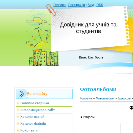
Головна
|
Реєстрація
|
Вхід
|
RSS
Довідник для учнів та
студентів
Вітаю Вас
Гость
Фотоальбоми
Меню сайту
Головна
»
Фотоальбом
»
Граффіті
»
Головна сторінка
Ф
Інформація про сайт
Каталог статей
З Різдвом
Каталог файлів
Конспекти