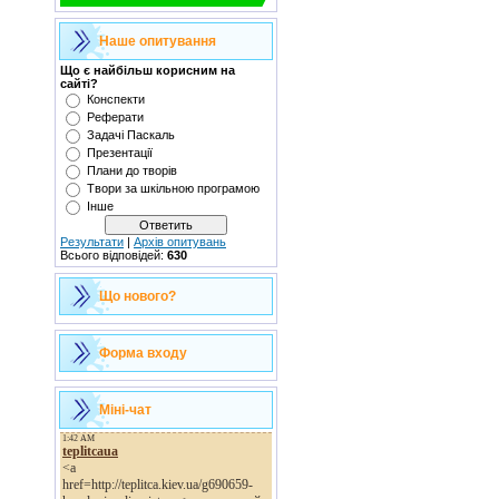
Наше опитування
Що є найбільш корисним на
сайті?
Конспекти
Реферати
Задачі Паскаль
Презентації
Плани до творів
Твори за шкільною програмою
Інше
Результати
|
Архів опитувань
Всього відповідей:
630
Що нового?
Форма входу
Міні-чат