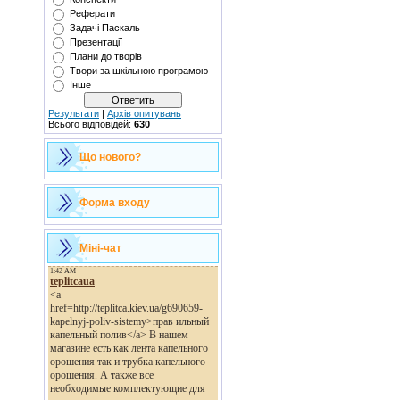
Реферати
Задачі Паскаль
Презентації
Плани до творів
Твори за шкільною програмою
Інше
Результати
|
Архів опитувань
Всього відповідей:
630
Що нового?
Форма входу
Міні-чат