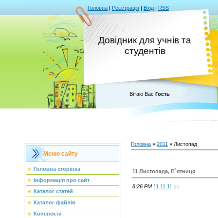
Головна
|
Реєстрація
|
Вхід
|
RSS
Довідник для учнів та
студентів
Вітаю Вас
Гость
Головна
»
2011
»
Листопад
Меню сайту
Головна сторінка
11 Листопада, П`ятниця
Інформація про сайт
8:26 PM
11.11.11
(0)
Каталог статей
Каталог файлів
Конспекти