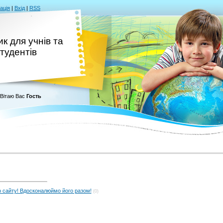
ація
|
Вхід
|
RSS
к для учнів та
тудентів
Вітаю Вас
Гость
о сайту! Вдосконалюймо його разом!
(0)