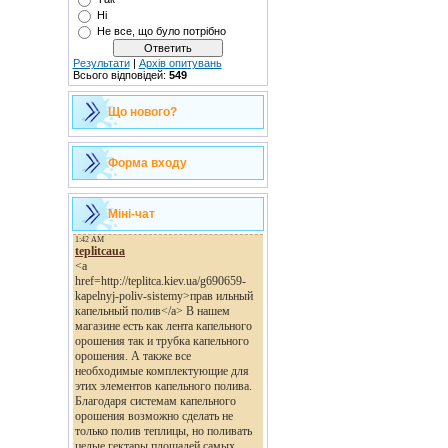
Ні
Не все, що було потрібно
Результати
|
Архів опитувань
Всього відповідей:
549
Що нового?
Форма входу
Міні-чат