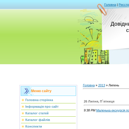
Головна
|
Реєстр
Довідни
с
Головна
»
2013
»
Липень
Меню сайту
Головна сторінка
26 Липня, П`ятниця
Інформація про сайт
9:38 PM
Маленька екскурсія п
Каталог статей
Каталог файлів
Конспекти