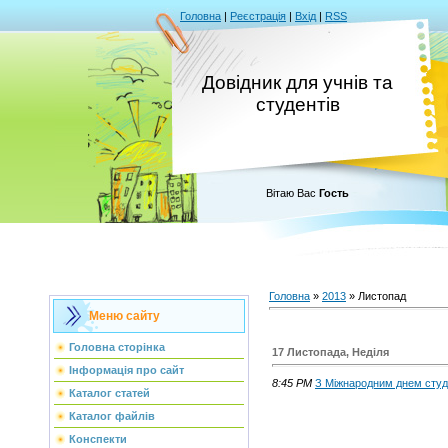
Головна
|
Реєстрація
|
Вхід
|
RSS
Довідник для учнів та
студентів
Вітаю Вас
Гость
Головна
»
2013
»
Листопад
Меню сайту
Головна сторінка
17 Листопада, Неділя
Інформація про сайт
8:45 PM
З Міжнародним днем студе
Каталог статей
Каталог файлів
Конспекти