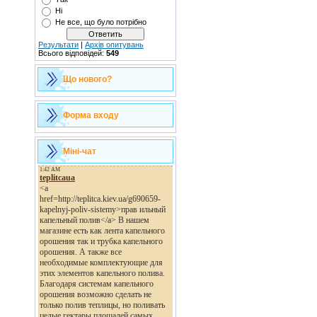
Ні
Не все, що було потрібно
Результати
|
Архів опитувань
Всього відповідей:
549
Що нового?
Форма входу
Міні-чат