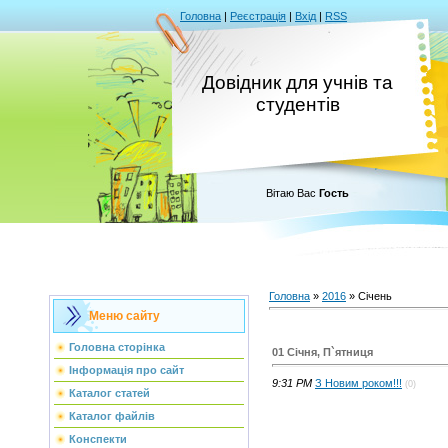
Головна
|
Реєстрація
|
Вхід
|
RSS
Довідник для учнів та
студентів
Вітаю Вас
Гость
Головна
»
2016
»
Січень
Меню сайту
Головна сторінка
01 Січня, П`ятниця
Інформація про сайт
9:31 PM
З Новим роком!!!
(0)
Каталог статей
Каталог файлів
Конспекти