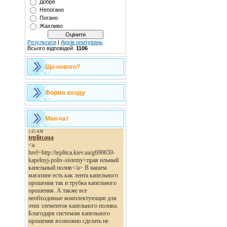
Добре
Непогано
Погано
Жахливо
Результати
|
Архів опитувань
Всього відповідей:
1106
Що нового?
Форма входу
Міні-чат