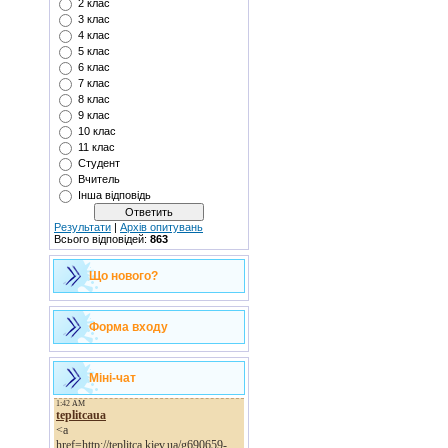
2 клас
3 клас
4 клас
5 клас
6 клас
7 клас
8 клас
9 клас
10 клас
11 клас
Студент
Вчитель
Інша відповідь
Результати
|
Архів опитувань
Всього відповідей:
863
Що нового?
Форма входу
Міні-чат