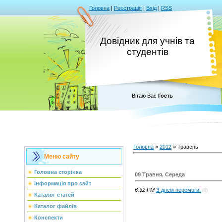
Головна
|
Реєстрація
|
Вхід
|
RSS
Довідник для учнів та
студентів
Вітаю Вас
Гость
Головна
»
2012
»
Травень
Меню сайту
Головна сторінка
09 Травня, Середа
Інформація про сайт
6:32 PM
З днем перемоги!
(0)
Каталог статей
Каталог файлів
Конспекти