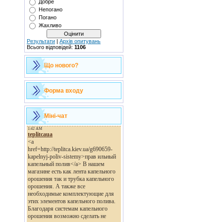
Добре
Непогано
Погано
Жахливо
Результати
|
Архів опитувань
Всього відповідей:
1106
Що нового?
Форма входу
Міні-чат