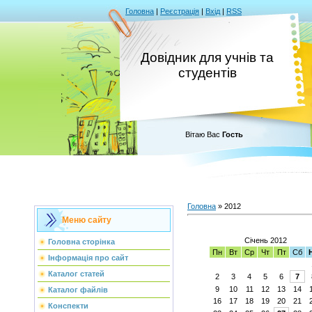
Головна
|
Реєстрація
|
Вхід
|
RSS
Довідник для учнів та
студентів
Вітаю Вас
Гость
Головна
»
2012
Меню сайту
Січень 2012
Головна сторінка
Пн
Вт
Ср
Чт
Пт
Сб
Інформація про сайт
Каталог статей
2
3
4
5
6
7
9
10
11
12
13
14
Каталог файлів
16
17
18
19
20
21
Конспекти