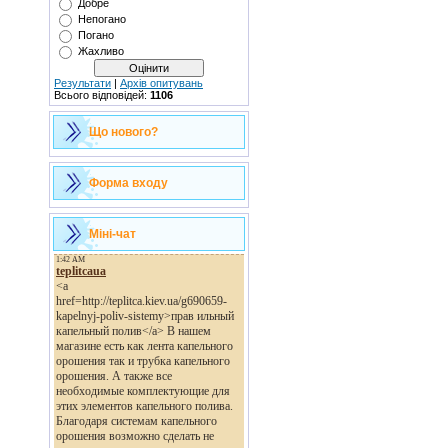
Добре
Непогано
Погано
Жахливо
Результати
|
Архів опитувань
Всього відповідей:
1106
Що нового?
Форма входу
Міні-чат