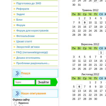
23
24
25
26
27
28
Підготовка до ЗНО
30
31
Реферати
Травень 2012
Задачі
Пн
Вт
Ср
Чт
Пт
Сб
1
2
3
4
5
Блог
7
8
9
10
11
12
Форум
14
15
16
17
18
19
Форум для користувачів
21
22
23
24
25
26
28
29
30
31
Фотоальбоми
Цікаві статті
Вересень 2012
Зворотній зв'язок
Пн
Вт
Ср
Чт
Пт
Сб
FAQ (питання/відповіді)
1
3
4
5
6
7
8
Дошка оголошень
10
11
12
13
14
15
Проблеми раціонально...
17
18
19
20
21
22
24
25
26
27
28
29
Пошук
Листопад 2012
Пн
Вт
Ср
Чт
Пт
Сб
1
2
3
5
6
7
8
9
10
12
13
14
15
16
17
Наше опитування
19
20
21
22
23
24
26
27
28
29
30
Оцінка сайту
Відмінно