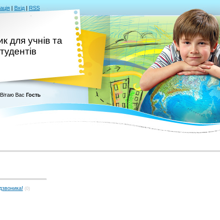
ація
|
Вхід
|
RSS
к для учнів та
тудентів
Вітаю Вас
Гость
дзвоника!
(0)