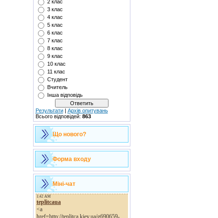
2 клас
3 клас
4 клас
5 клас
6 клас
7 клас
8 клас
9 клас
10 клас
11 клас
Студент
Вчитель
Інша відповідь
Результати
|
Архів опитувань
Всього відповідей:
863
Що нового?
Форма входу
Міні-чат