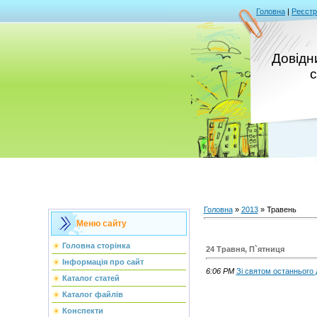
Головна
|
Реєстр
Довідни
с
Головна
»
2013
»
Травень
Меню сайту
Головна сторінка
24 Травня, П`ятниця
Інформація про сайт
6:06 PM
Зі святом останнього 
Каталог статей
Каталог файлів
Конспекти