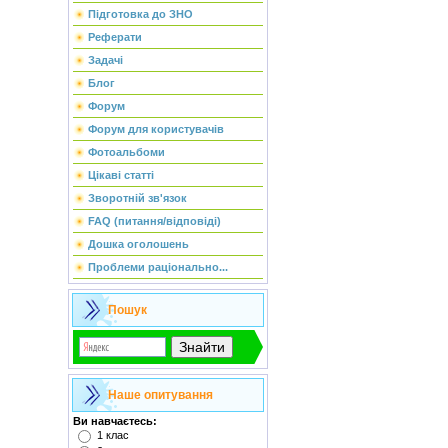
Підготовка до ЗНО
Реферати
Задачі
Блог
Форум
Форум для користувачів
Фотоальбоми
Цікаві статті
Зворотній зв'язок
FAQ (питання/відповіді)
Дошка оголошень
Проблеми раціонально...
Пошук
Наше опитування
Ви навчаєтесь:
1 клас