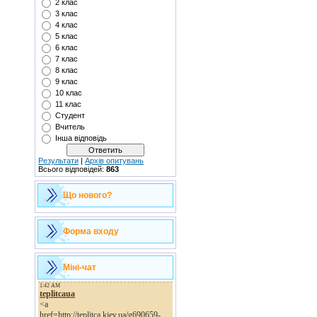
2 клас
3 клас
4 клас
5 клас
6 клас
7 клас
8 клас
9 клас
10 клас
11 клас
Студент
Вчитель
Інша відповідь
Результати
|
Архів опитувань
Всього відповідей:
863
Що нового?
Форма входу
Міні-чат