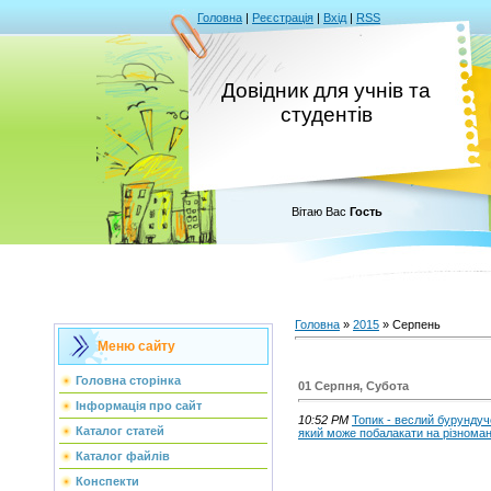
Головна
|
Реєстрація
|
Вхід
|
RSS
Довідник для учнів та
студентів
Вітаю Вас
Гость
Головна
»
2015
»
Серпень
Меню сайту
Головна сторінка
01 Серпня, Субота
Інформація про сайт
10:52 PM
Топик - веслий бурунду
Каталог статей
який може побалакати на різномані
Каталог файлів
Конспекти