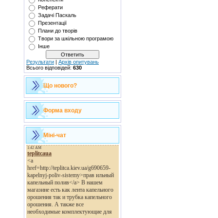
Реферати
Задачі Паскаль
Презентації
Плани до творів
Твори за шкільною програмою
Інше
Результати
|
Архів опитувань
Всього відповідей:
630
Що нового?
Форма входу
Міні-чат