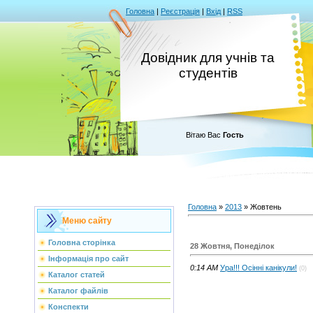
Головна
|
Реєстрація
|
Вхід
|
RSS
Довідник для учнів та
студентів
Вітаю Вас
Гость
Головна
»
2013
»
Жовтень
Меню сайту
Головна сторінка
28 Жовтня, Понеділок
Інформація про сайт
0:14 AM
Ура!!! Осінні канікули!
(0)
Каталог статей
Каталог файлів
Конспекти