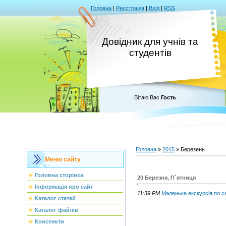
Головна
|
Реєстрація
|
Вхід
|
RSS
Довідник для учнів та
студентів
Вітаю Вас
Гость
Головна
»
2015
»
Березень
Меню сайту
Головна сторінка
20 Березня, П`ятниця
Інформація про сайт
11:39 PM
Маленька екскурсія по с
Каталог статей
Каталог файлів
Конспекти