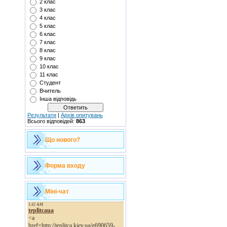
2 клас
3 клас
4 клас
5 клас
6 клас
7 клас
8 клас
9 клас
10 клас
11 клас
Студент
Вчитель
Інша відповідь
Результати
|
Архів опитувань
Всього відповідей:
863
Що нового?
Форма входу
Міні-чат