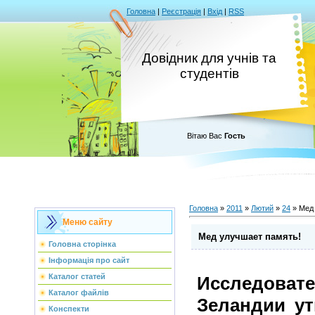
Головна
|
Реєстрація
|
Вхід
|
RSS
Довідник для учнів та
студентів
Вітаю Вас
Гость
Головна
»
2011
»
Лютий
»
24
» Мед
Меню сайту
Мед улучшает память!
Головна сторінка
Інформація про сайт
Каталог статей
Исследов
Каталог файлів
Зеландии ут
Конспекти