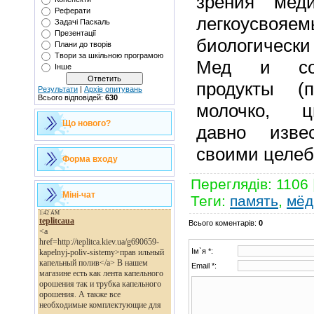
зрения мед
Реферати
легкоусвоя
Задачі Паскаль
Презентації
биологическ
Плани до творів
Твори за шкільною програмою
Мед и соп
Інше
продукты (п
Результати
|
Архів опитувань
Всього відповідей:
630
молочко, ц
Що нового?
давно изве
своими целеб
Форма входу
Переглядів
: 1106 
Міні-чат
Теги
:
память
,
мёд
Всього коментарів
:
0
Ім`я *:
Email *: