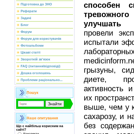
способен с
Підготовка до ЗНО
Реферати
тревожно
Задачі
улучшать 
Блог
провели эксп
Форум
Форум для користувачів
испытали эфф
Фотоальбоми
лабораторны
Цікаві статті
medicinform.
Зворотній зв'язок
FAQ (питання/відповіді)
грызуны, си
Дошка оголошень
диете, пр
Проблеми раціонально...
активность и
Пошук
их пространс
выше, чем у 
сахарозу, и 
Наше опитування
без содержан
Що є найбільш корисним на
сайті?
Конспекти