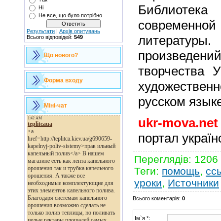
Библиотека
Ні
Не все, що було потрібно
современ
Результати
|
Архів опитувань
литерату
Всього відповідей:
549
произвед
Що нового?
творчества У
Форма входу
художествен
русском языке
Міні-чат
ukr-mova.net
портал україн
Переглядів
: 1206
Теги
:
помощь
,
сс
уроки
,
Источники
Всього коментарів
:
0
Ім`я *: