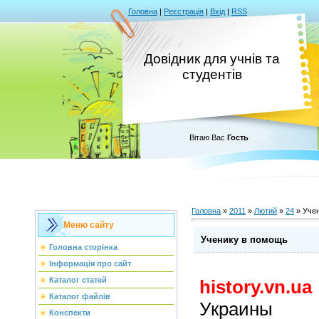
Головна
|
Реєстрація
|
Вхід
|
RSS
Довідник для учнів та
студентів
Вітаю Вас
Гость
Головна
»
2011
»
Лютий
»
24
» Уче
Меню сайту
Ученику в помощь
Головна сторінка
Інформація про сайт
Каталог статей
history.vn.ua
Каталог файлів
Украины
Конспекти