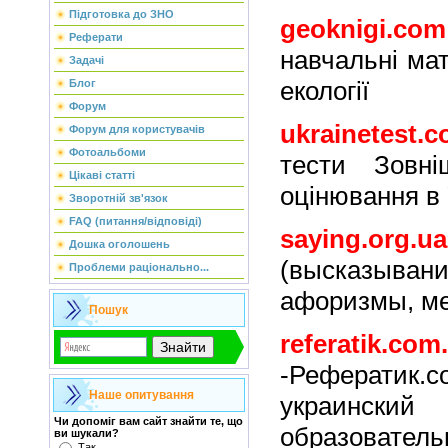
Підготовка до ЗНО
geoknigi.com
Реферати
навчальні мат
Задачі
екології
Блог
Форум
ukrainetest.
Форум для користувачів
Фотоальбоми
тести Зовні
Цікаві статті
оцінювання в 
Зворотній зв'язок
FAQ (питання/відповіді)
saying.org.ua
Дошка оголошень
(высказы
Проблеми раціонально...
афоризмы, м
Пошук
referatik.com
-Рефератик
Наше опитування
украинс
Чи допоміг вам сайт знайти те, що
образоват
ви шукали?
Так