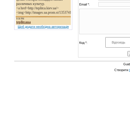
Email *:
Щоб додати необхідна авторизація
Код *:
Guid
Створити