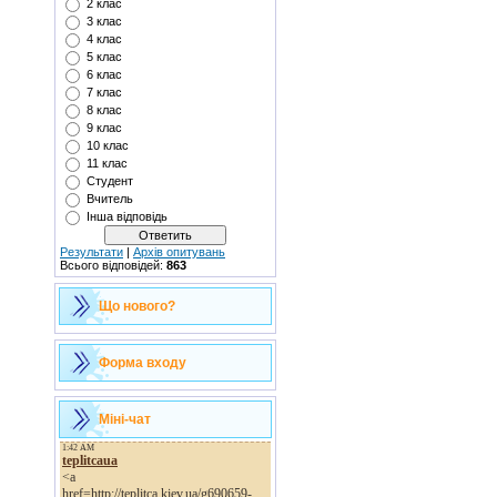
2 клас
3 клас
4 клас
5 клас
6 клас
7 клас
8 клас
9 клас
10 клас
11 клас
Студент
Вчитель
Інша відповідь
Результати
|
Архів опитувань
Всього відповідей:
863
Що нового?
Форма входу
Міні-чат