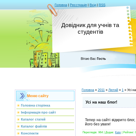
Головна
|
Реєстрація
|
Вхід
|
RSS
Довідник для учнів та
студентів
Вітаю Вас
Гость
Головна
»
2011
»
Лютий
»
1
» Усі н
Меню сайту
Усі на наш блог!
Головна сторінка
Інформація про сайт
Каталог статей
Тепер на сайті відкрито бло
його без уваги!
Каталог файлів
Переглядів
: 964 |
Додав
:
Kate
|
Рейтинг
:
Конспекти