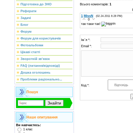
Всього коментарів
:
1
Підготовка до ЗНО
Реферати
1
MissN
(02.24.2011 6:28 PM)
Задачі
0
так-таки-так!
Блог
Форум
Форум для користувачів
Ім`я *:
Фотоальбоми
Email *:
Цікаві статті
Зворотній зв'язок
FAQ (питання/відповіді)
Дошка оголошень
Проблеми раціонально...
Код *:
Пошук
Наше опитування
Ви навчаєтесь:
1 клас