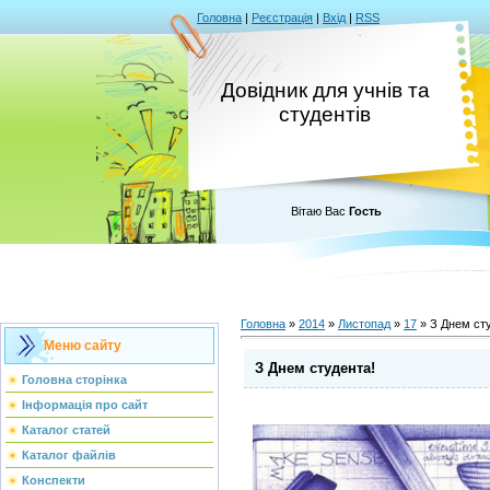
Головна
|
Реєстрація
|
Вхід
|
RSS
Довідник для учнів та
студентів
Вітаю Вас
Гость
Головна
»
2014
»
Листопад
»
17
» З Днем ст
Меню сайту
З Днем студента!
Головна сторінка
Інформація про сайт
Каталог статей
Каталог файлів
Конспекти