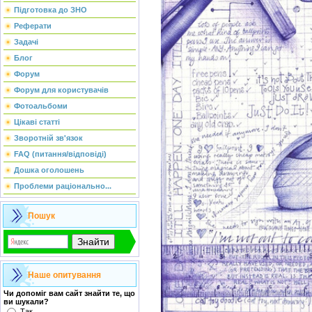
Підготовка до ЗНО
Реферати
Задачі
Блог
Форум
Форум для користувачів
Фотоальбоми
Цікаві статті
Зворотній зв'язок
FAQ (питання/відповіді)
Дошка оголошень
Проблеми раціонально...
Пошук
Наше опитування
Чи допоміг вам сайт знайти те, що
ви шукали?
Так