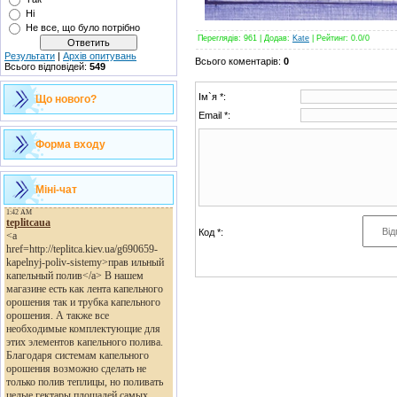
Ні
Не все, що було потрібно
Переглядів
: 961 |
Додав
:
Kate
|
Рейтинг
:
0.0
/
0
Результати
|
Архів опитувань
Всього коментарів
:
0
Всього відповідей:
549
Ім`я *:
Що нового?
Email *:
Форма входу
Міні-чат
Код *: