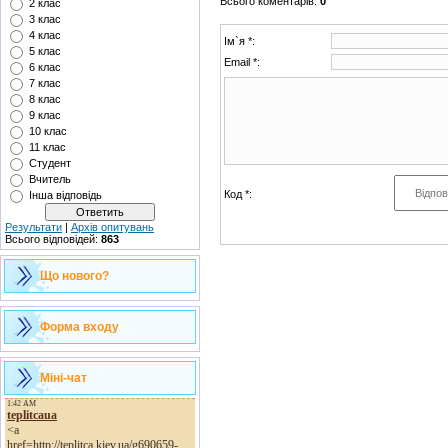
Всього коментарів
:
0
2 клас
3 клас
4 клас
Ім`я *:
5 клас
Email *:
6 клас
7 клас
8 клас
9 клас
10 клас
11 клас
Студент
Вчитель
Код *:
Інша відповідь
Результати
|
Архів опитувань
Всього відповідей:
863
Що нового?
Форма входу
Міні-чат