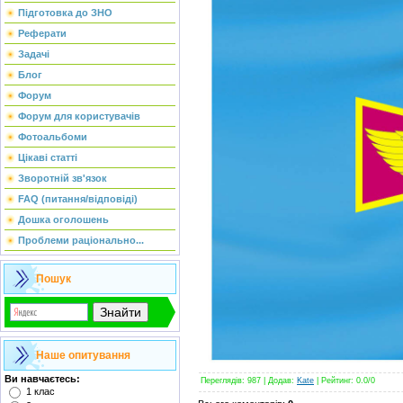
Підготовка до ЗНО
Реферати
Задачі
Блог
Форум
Форум для користувачів
Фотоальбоми
Цікаві статті
Зворотній зв'язок
FAQ (питання/відповіді)
Дошка оголошень
Проблеми раціонально...
Пошук
Наше опитування
Ви навчаєтесь:
Переглядів
: 987 |
Додав
:
Kate
|
Рейтинг
:
0.0
/
0
1 клас