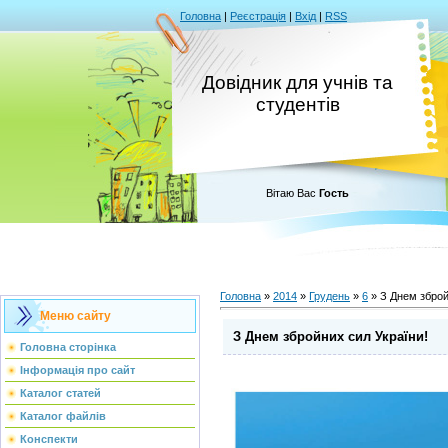
Головна
|
Реєстрація
|
Вхід
|
RSS
Довідник для учнів та
студентів
Вітаю Вас
Гость
Головна
»
2014
»
Грудень
»
6
» З Днем зброй
Меню сайту
З Днем збройних сил України!
Головна сторінка
Інформація про сайт
Каталог статей
Каталог файлів
Конспекти