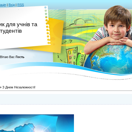
ація
|
Вхід
|
RSS
к для учнів та
тудентів
Вітаю Вас
Гость
» З Днем Незалежності!