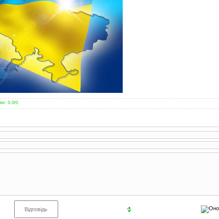
инг
:
0.0
/
0