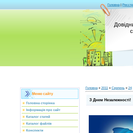
Головна
|
Реєстр
Довідни
с
Головна
»
2011
»
Серпень
»
24
Меню сайту
З Днем Незалежності!
Головна сторінка
Інформація про сайт
Каталог статей
Каталог файлів
Конспекти