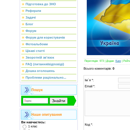
Підготовка до ЗНО
Реферати
Задачі
Блог
Форум
Форум для користувачів
Фотоальбоми
Цікаві статті
Зворотній зв'язок
Переглядів
: 973 |
Додав
:
Kate
|
Рейт
FAQ (питання/відповіді)
Всього коментарів
:
0
Дошка оголошень
Проблеми раціонально...
Ім`я *:
Email *:
Пошук
Наше опитування
Ви навчаєтесь:
Код *:
1 клас