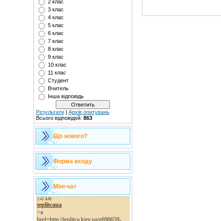
2 клас
3 клас
4 клас
5 клас
6 клас
7 клас
8 клас
9 клас
10 клас
11 клас
Студент
Вчитель
Інша відповідь
Результати
|
Архів опитувань
Всього відповідей:
863
Що нового?
Форма входу
Міні-чат