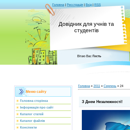
Головна
|
Реєстрація
|
Вхід
|
RSS
Довідник для учнів та
студентів
Вітаю Вас
Гость
Головна
»
2011
»
Серпень
»
24
Меню сайту
Головна сторінка
З Днем Незалежності!
Інформація про сайт
Каталог статей
Каталог файлів
Конспекти