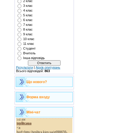
2 клас
3 клас
4 клас
5 клас
6 клас
7 клас
8 клас
9 клас
10 клас
11 клас
Студент
Вчитель
Інша відповідь
Результати
|
Архів опитувань
Всього відповідей:
863
Що нового?
Форма входу
Міні-чат