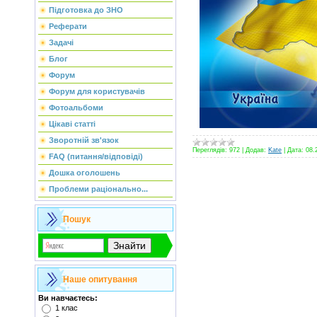
Підготовка до ЗНО
Реферати
Задачі
Блог
Форум
Форум для користувачів
Фотоальбоми
Цікаві статті
Зворотній зв'язок
Переглядів:
972
|
Додав:
Kate
|
Дата:
08.
FAQ (питання/відповіді)
Дошка оголошень
Проблеми раціонально...
Пошук
Наше опитування
Ви навчаєтесь:
1 клас